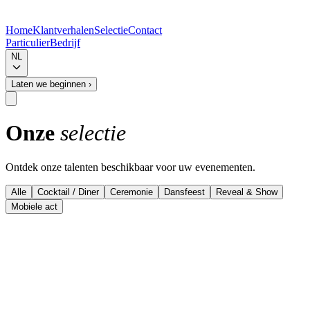
Home
Klantverhalen
Selectie
Contact
Particulier
Bedrijf
NL
Laten we beginnen
›
Onze
selectie
Ontdek onze talenten beschikbaar voor uw evenementen.
Alle
Cocktail / Diner
Ceremonie
Dansfeest
Reveal & Show
Mobiele act
Details bekijken
Musevent Curated - Top performers
Harp & Zang